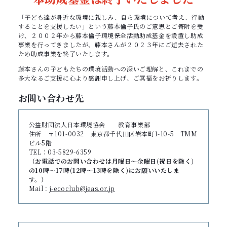
「子ども達が身近な環境に親しみ、自ら環境について考え、行動
することを支援したい」という藤本倫子氏のご意思とご寄附を受
け、２００２年から藤本倫子環境保全活動助成基金を設置し助成
事業を行ってきましたが、藤本さんが２０２３年にご逝去された
ため助成事業を終了いたします。
藤本さんの子どもたちの環境活動への深いご理解と、これまでの
多大なるご支援に心より感謝申し上げ、ご冥福をお祈りします。
お問い合わせ先
公益財団法人日本環境協会 教育事業部
住所 〒101-0032 東京都千代田区岩本町1-10-5 TMM
ビル5階
TEL：03-5829-6359
（お電話でのお問い合わせは月曜日～金曜日(祝日を除く)
の10時～17時(12時～13時を除く)にお願いいたしま
す。）
Mail：
j-ecoclub@jeas.or.jp