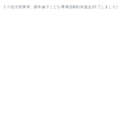
その他支援事業：藤本倫子こども環境活動助成基金(終了しました)
公益財団法人 日本環境協会
Japan Environment Association
〒101-0032
東京都千代田区岩本町1-10-5 TMMビル5階
日本環境協会について
アクセス
お問い合わせ