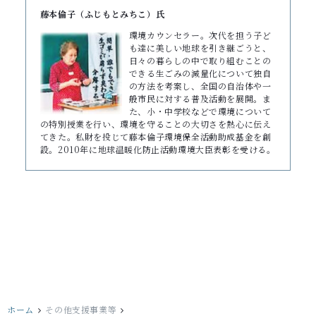
藤本倫子（ふじもとみちこ）氏
環境カウンセラー。次代を担う子ど
も達に美しい地球を引き継ごうと、
日々の暮らしの中で取り組むことの
できる生ごみの減量化について独自
の方法を考案し、全国の自治体や一
般市民に対する普及活動を展開。ま
た、小・中学校などで環境について
の特別授業を行い、環境を守ることの大切さを熱心に伝え
てきた。私財を投じて藤本倫子環境保全活動助成基金を創
設。2010年に地球温暖化防止活動環境大臣表彰を受ける。
ホーム
その他支援事業等