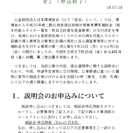
せ】（申込終了）
18.07.18
公益財団法人日本環境協会（以下「協会」という。）では、環
境省から平成30年度二酸化炭素排出抑制対策事業費等補助金（再
生可能エネルギー電気・熱自立的普及促進事業）の交付決定を受
け、地域における低炭素地域づくりのための再生可能エネルギー
設備の導入事業及び事業化計画の策定に係る調査事業等に対する
補助金を交付する事業の第一次公募を4月26日（木）から6月1日
（金）の間行いましたが、今回引き続き
7月25日（水）から8月31
日（金）の間、第二次公募
を実施します。
つきましては、当該公募の内容、提出書類等に関する説明会に
代わり、今回、申請予定者別に交付規程、公募要領に基づいた個
別に案件の相談を受け付ける会を全国3か所（東京、大阪、札幌）
にて以下の通り開催しますのでお知らせいたします。
１．説明会のお申込みについて
相談申し込みにつきましては、相談会申込用紙をダウン
ロードし、必要事項をご記入の上、下記の再エネ事務局の
メールアドレスに添付してお申し込みください。
相談会 申込用紙（Excel 15KB）
なお、申し込みにあたっては以下の注意事項をご一読の上、
申し込みをお願いいたします。