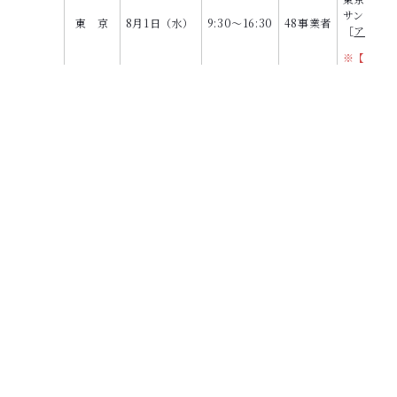
サンライズ
東 京
8月1日（水）
9:30～16:30
48事業者
［
アクセ
※【日本
大阪府大阪
TKP大阪
大 阪
8月3日（金）
9:30～16:30
24事業者
カンファ
［
アクセ