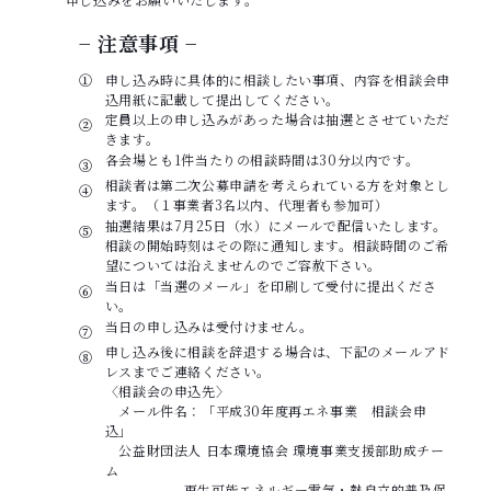
− 注意事項 −
①
申し込み時に具体的に相談したい事項、内容を相談会申
込用紙に記載して提出してください。
定員以上の申し込みがあった場合は抽選とさせていただ
②
きます。
各会場とも1件当たりの相談時間は30分以内です。
③
相談者は第二次公募申請を考えられている方を対象とし
④
ます。（１事業者3名以内、代理者も参加可）
抽選結果は7月25日（水）にメールで配信いたします。
⑤
相談の開始時刻はその際に通知します。相談時間のご希
望については沿えませんのでご容赦下さい。
当日は「当選のメール」を印刷して受付に提出くださ
⑥
い。
当日の申し込みは受付けません。
⑦
申し込み後に相談を辞退する場合は、下記のメールアド
⑧
レスまでご連絡ください。
〈相談会の申込先〉
メール件名：「平成30年度再エネ事業 相談会申
込」
公益財団法人 日本環境協会 環境事業支援部助成チー
ム
再生可能エネルギー電気・熱自立的普及促