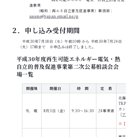
進事業
（略称：再エネ自立普及促進事業）事務局：
saiene@japan.email.ne.jp
２．申し込み受付期間
平成30年7月18日（水）午前10時 から 平成30年7月24日
（火）17時まで ※申込みは終了しました。
平成30年度再生可能エネルギー電気・熱
自立的普及促進事業第二次公募相談会会
場一覧
開催地
開催日
時 間
定 員
北海道札幌
TKP札幌
カンファレ
札 幌
8月3日（金）
9:30～16:30
24事業者
［
アクセ
※【TKP
東京都中央