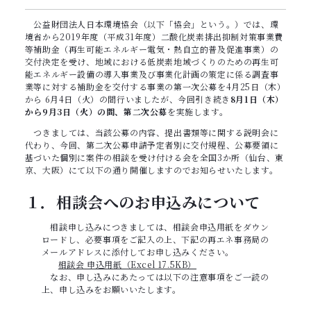
公益財団法人日本環境協会（以下「協会」という。）では、環
境省から2019年度（平成31年度）二酸化炭素排出抑制対策事業費
等補助金（再生可能エネルギー電気・熱自立的普及促進事業）の
交付決定を受け、地域における低炭素地域づくりのための再生可
能エネルギー設備の導入事業及び事業化計画の策定に係る調査事
業等に対する補助金を交付する事業の第一次公募を4月25日（木）
から 6月4日（火）の間行いましたが、今回引き続き
8月1日（木）
から9月3日（火）の間、第二次公募
を実施します。
つきましては、当該公募の内容、提出書類等に関する説明会に
代わり、今回、第二次公募申請予定者別に交付規程、公募要領に
基づいた個別に案件の相談を受け付ける会を全国3か所（仙台、東
京、大阪）にて以下の通り開催しますのでお知らせいたします。
１．相談会へのお申込みについて
相談申し込みにつきましては、相談会申込用紙をダウン
ロードし、必要事項をご記入の上、下記の再エネ事務局の
メールアドレスに添付してお申し込みください。
相談会 申込用紙（Excel 17.5KB）
なお、申し込みにあたっては以下の注意事項をご一読の
上、申し込みをお願いいたします。