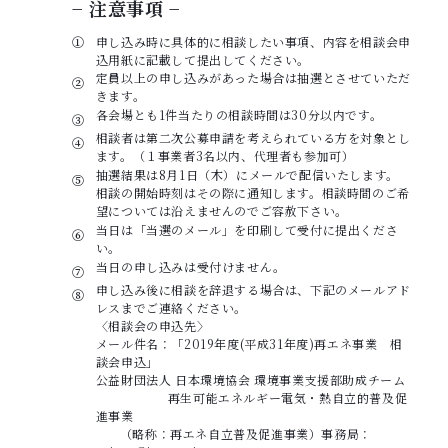
− 注意事項 −
①
申し込み時に具体的に相談したい事項、内容を相談会申
込用紙に記載して提出してください。
定員以上の申し込みがあった場合は抽選とさせていただ
②
きます。
各会場とも1件当たりの相談時間は30分以内です。
③
相談者は第二次公募申請を考えられている方を対象とし
④
ます。（１事業者3名以内、代理者も参加可）
抽選結果は8月1日（木）にメールで配信いたします。
⑤
相談の開始時刻はその際に通知します。相談時間のご希
望については沿えませんのでご容赦下さい。
当日は「当選のメール」を印刷して受付に提出くださ
⑥
い。
当日の申し込みは受付けません。
⑦
申し込み後に相談を辞退する場合は、下記のメールアド
⑧
レスまでご連絡ください。
〈相談会の申込先〉
メール件名：「2019年度(平成31年度)再エネ事業 相
談会申込」
公益財団法人 日本環境協会 環境事業支援部助成チーム
再生可能エネルギー電気・熱自立的普及促
進事業
（略称：再エネ自立普及促進事業）事務局：