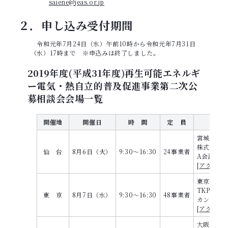
saiene@jeas.or.jp
２．申し込み受付期間
令和元年7月24日（水）午前10時から令和元年7月31日
（水）17時まで ※申込みは終了しました。
2019年度(平成31年度)再生可能エネルギ
ー電気・熱自立的普及促進事業第二次公
募相談会会場一覧
開催地
開催日
時 間
定 員
宮城県仙台
株式会社
仙 台
8月6日（火）
9:30～16:30
24事業者
A会議室 (
[
アクセス
]
東京都中央
TKP東京
東 京
8月7日（水）
9:30～16:30
48事業者
カンファレ
[
アクセス
]
大阪府大阪